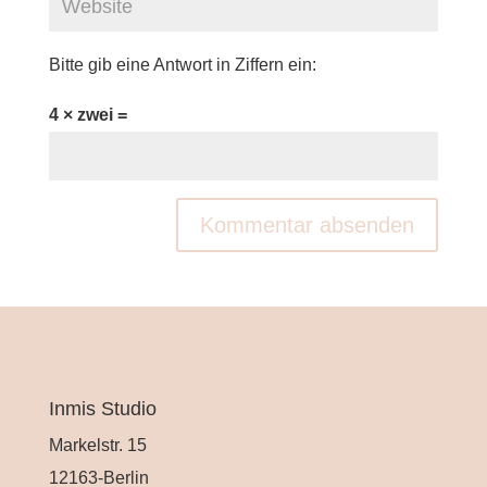
Bitte gib eine Antwort in Ziffern ein:
4 × zwei =
A
l
t
e
r
Inmis Studio
n
Markelstr. 15
a
12163-Berlin