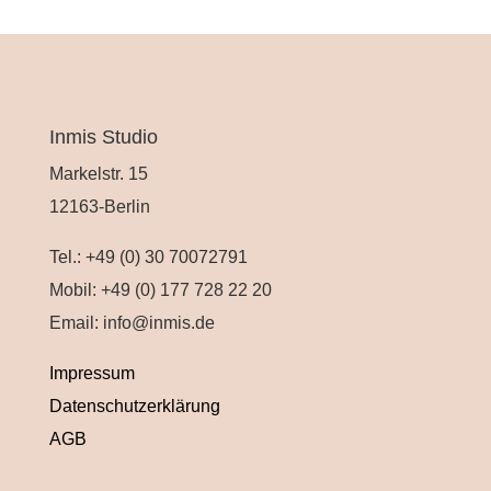
l
t
e
r
Inmis Studio
n
Markelstr. 15
a
12163-Berlin
t
Tel.: +49 (0) 30 70072791
i
Mobil: +49 (0) 177 728 22 20
v
Email: info@inmis.de
e
:
Impressum
Datenschutzerklärung
AGB