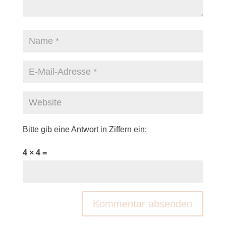
Bitte gib eine Antwort in Ziffern ein:
4 × 4 =
A