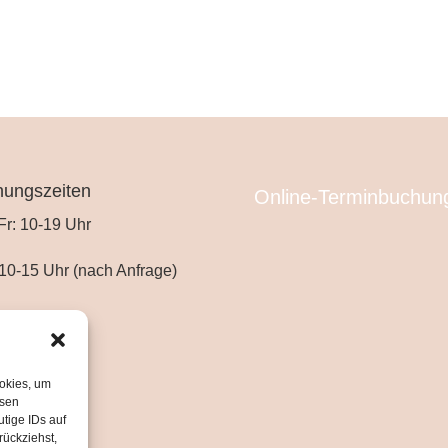
nungszeiten
Online-Terminbuchun
Fr: 10-19 Uhr
10-15 Uhr (nach Anfrage)
ookies, um
esen
tige IDs auf
rückziehst,