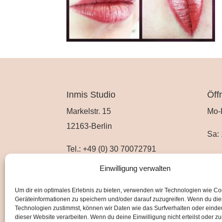
Inmis Studio
Öff
Markelstr. 15
Mo-
12163-Berlin
Sa: 
Tel.: +49 (0) 30 70072791
Mobil: +49 (0) 177 728 22 20
Einwilligung verwalten
Email: info@inmis.de
Um dir ein optimales Erlebnis zu bieten, verwenden wir Technologien wie C
Geräteinformationen zu speichern und/oder darauf zuzugreifen. Wenn du di
Impressum
Technologien zustimmst, können wir Daten wie das Surfverhalten oder eindeu
Datenschutzerklärung
dieser Website verarbeiten. Wenn du deine Einwilligung nicht erteilst oder zu